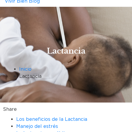
Vivir Bien Blog
Lactancia
Inicio
Lactancia
Share
Los beneficios de la Lactancia
Manejo del estrés