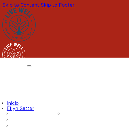
Skip to Content
Skip to Footer
Inicio
Ellyn Satter
Prenatal / Posparto
Bebé Recién Nacido
Bebé Mayor / Casi Niño
Niño Pequeño / Preescolar