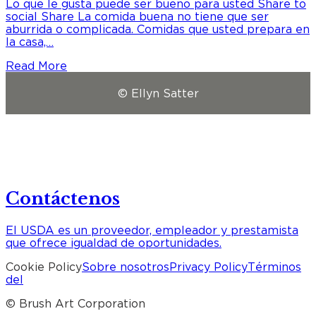
Lo que le gusta puede ser bueno para usted Share to
social Share La comida buena no tiene que ser
aburrida o complicada. Comidas que usted prepara en
la casa,…
Read More
© Ellyn Satter
Contáctenos
El USDA es un proveedor, empleador y prestamista
que ofrece igualdad de oportunidades.
Cookie Policy
Sobre nosotros
Privacy Policy
Términos
del
© Brush Art Corporation