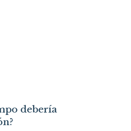
mpo debería
ón?