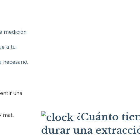
e medición
e a tu
a necesario.
entir una
¿Cuánto tie
durar una extracci