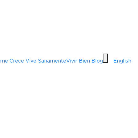
me Crece Vive Sanamente
Vivir Bien Blog
English
s de la extracci
guía para el alm
ro de la leche ma