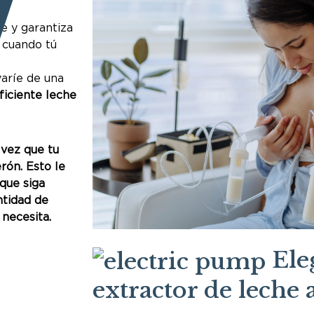
e y garantiza
 cuando tú
aríe de una
ficiente leche
 vez que tu
rón. Esto le
 que siga
ntidad de
necesita.
Eleg
extractor de leche