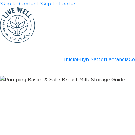
Skip to Content
Skip to Footer
Inicio
Ellyn Satter
Lactancia
Co
Fundamento
materna y 
segu