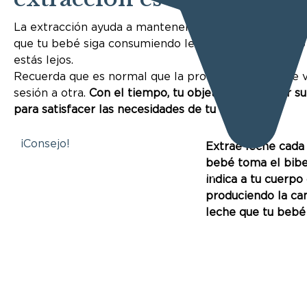
La extracción ayuda a mantener el suministro de lech
que tu bebé siga consumiendo leche materna incluso
estás lejos.
Recuerda que es normal que la producción de leche v
sesión a otra.
Con el tiempo, tu objetivo es extraer su
para satisfacer las necesidades de tu bebé.
¡Consejo!
Extrae leche cada
bebé toma el bibe
Share
indica a tu cuerpo
produciendo la ca
leche que tu bebé 